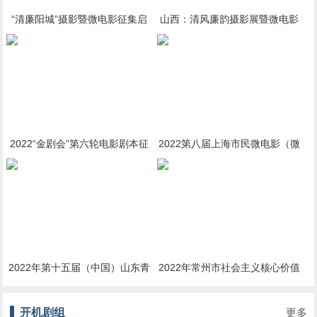
“清廉阳城”摄影暨微电影征集启
山西：清风廉韵摄影展暨微电影
事
展开始征稿
2022“金剧会”第六轮电影剧本征
2022第八届上海市民微电影（微
集启事
视频）主题活动启动征集
2022年第十五届（中国）山东青
2022年常州市社会主义核心价值
年微电影大赛启动作品征集
观 主题微电影（微视频）征集展
开机剧组
更多
播活动