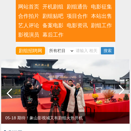
网站首页
开机剧组
剧组通告
电影征集
合作拍片
剧组贴吧
项目合作
本站出售
艺人评论
备案电影
电影资讯
剧组工作
影视演员
幕后工作
剧组招聘网
05-18 期待！象山影视城又有剧组火热开机