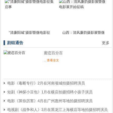
”摄影暨微电影征
山西：清风廉韵摄影展暨微
2022“金剧
集启事
电影展开始征稿
本征
剧组通告
更多
蜜恋百分百
...
查看全文
电影《毒断专行》2月在河南项城拍摄招聘演员
短剧《神探小豆包》1月在横店拍摄招聘小孩子演员
电影《算你厉害》4月在广州惠州等地拍摄招聘演员
电视剧《战争和人》3月在黑龙江上海横店等地拍摄招聘演员