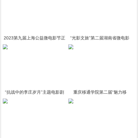
2023第九届上海公益微电影节正
“光影文旅”第二届湖南省微电影
式启动
大赛湘潭市作品征集正在进行中
“抗战中的李庄岁月”主题电影剧
重庆移通学院第二届“魅力移
本征集启事总奖金100万
通”短视频征集大赛