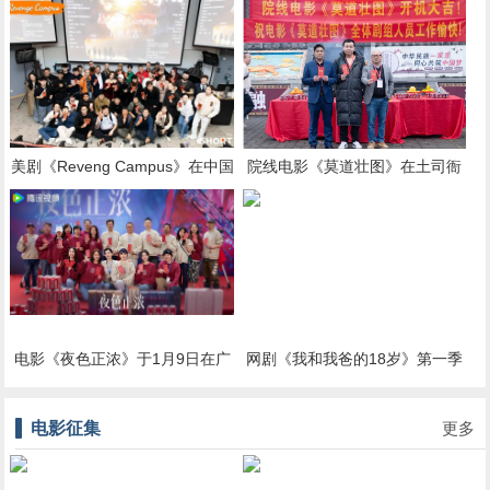
摄
美剧《Reveng Campus》在中国
院线电影《莫道壮图》在土司衙
香港正式开机拍摄
署正式开拍
电影《夜色正浓》于1月9日在广
网剧《我和我爸的18岁》第一季
州合利天德广场举行开机仪式
在汕头小公园举行开机仪式
电影征集
更多