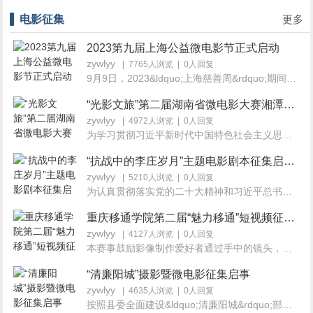
电影征集
更多
2023第九届上海公益微电影节正式启动
zywlyy
| 7765人浏览 | 0人回复
9月9日，2023&ldquo;上海慈善周&rdquo;期间，第九届上海公...
“光影文旅”第二届湖南省微电影大赛湘潭市作品征集正在进行中
zywlyy
| 4972人浏览 | 0人回复
为学习贯彻习近平新时代中国特色社会主义思想，深入贯彻...
“抗战中的李庄岁月”主题电影剧本征集启事总奖金100万
zywlyy
| 5210人浏览 | 0人回复
为认真贯彻落实党的二十大精神和习近平总书记来川来宜...
重庆移通学院第二届“魅力移通”短视频征集大赛
zywlyy
| 4127人浏览 | 0人回复
本赛事鼓励影像制作爱好者通过手中的镜头，记录生活、讲...
“清廉阳城”摄影暨微电影征集启事
zywlyy
| 4635人浏览 | 0人回复
按照县委全面建设&ldquo;清廉阳城&rdquo;部署要求，县纪...