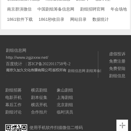
南京群演微信
中国剧组筹备信息网
剧组招聘官网
年会场地
1861软件下载
1861秒收目录
网站目录
数据统计
剧组信息网
虚假投诉
http://www.zgjzxxw.net/
免费注册
百度统计
|
苏ICP备2022011758号-2
免费登陆
剧组信息网
剧组筹备网
剧组信息
/>
剧组招募
横店剧组
象山剧组
电影开机
剧本征集
上海剧组
幕后工作
横店开机
北京剧组
剧组讨论
合作拍片
临时演员
使用手机软件扫描微信二维码