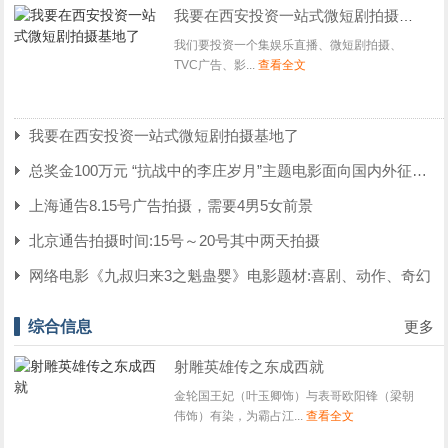
我要在西安投资一站式微短剧拍摄基地了
我们要投资一个集娱乐直播、微短剧拍摄、
TVC广告、影...
查看全文
我要在西安投资一站式微短剧拍摄基地了
总奖金100万元 “抗战中的李庄岁月”主题电影面向国内外征集剧
上海通告8.15号广告拍摄，需要4男5女前景
北京通告拍摄时间:15号～20号其中两天拍摄
网络电影《九叔归来3之魁蛊婴》电影题材:喜剧、动作、奇幻
综合信息
更多
射雕英雄传之东成西就
金轮国王妃（叶玉卿饰）与表哥欧阳锋（梁朝
伟饰）有染，为霸占江...
查看全文