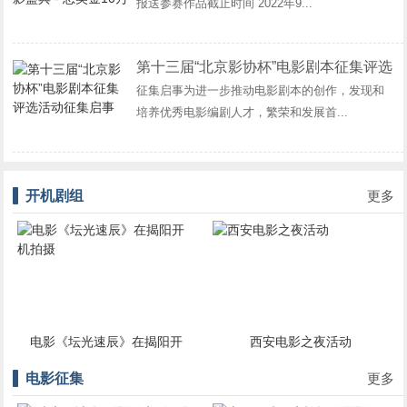
报送参赛作品截止时间 2022年9...
第十三届“北京影协杯”电影剧本征集评选
征集启事为进一步推动电影剧本的创作，发现和
活动征集启事
培养优秀电影编剧人才，繁荣和发展首...
开机剧组
更多
光速辰》在揭阳开
西安电影之夜活动
美剧《Reven
机拍摄
在中国香港
电影征集
更多