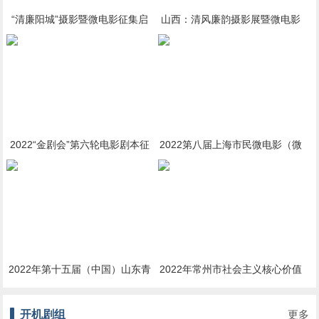
“清廉阳城”摄影暨微电影征集启
山西：清风廉韵摄影展暨微电影
事
展开始征稿
2022“金剧会”第六轮电影剧本征
2022第八届上海市民微电影（微
集启事
视频）主题活动启动征集
2022年第十五届（中国）山东青
2022年常州市社会主义核心价值
年微电影大赛启动作品征集
观 主题微电影（微视频）征集展
开机剧组
更多
播活动