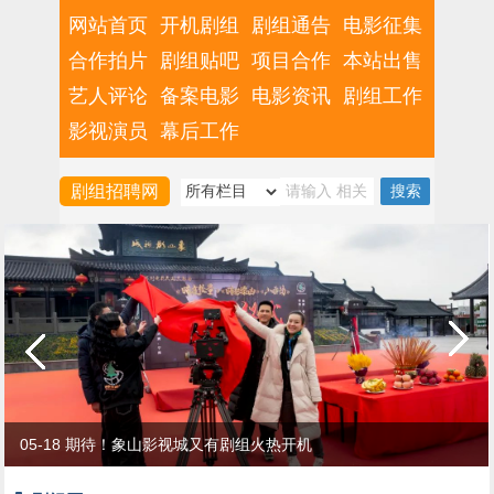
网站首页
开机剧组
剧组通告
电影征集
合作拍片
剧组贴吧
项目合作
本站出售
艺人评论
备案电影
电影资讯
剧组工作
影视演员
幕后工作
剧组招聘网
05-18 期待！象山影视城又有剧组火热开机