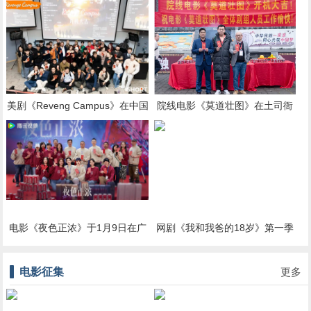
摄
美剧《Reveng Campus》在中国
院线电影《莫道壮图》在土司衙
香港正式开机拍摄
署正式开拍
电影《夜色正浓》于1月9日在广
网剧《我和我爸的18岁》第一季
州合利天德广场举行开机仪式
在汕头小公园举行开机仪式
电影征集
更多