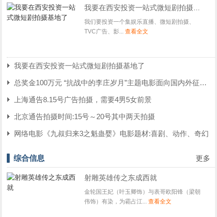
我要在西安投资一站式微短剧拍摄基地了
我们要投资一个集娱乐直播、微短剧拍摄、
TVC广告、影...
查看全文
我要在西安投资一站式微短剧拍摄基地了
总奖金100万元 “抗战中的李庄岁月”主题电影面向国内外征集剧
上海通告8.15号广告拍摄，需要4男5女前景
北京通告拍摄时间:15号～20号其中两天拍摄
网络电影《九叔归来3之魁蛊婴》电影题材:喜剧、动作、奇幻
综合信息
更多
射雕英雄传之东成西就
金轮国王妃（叶玉卿饰）与表哥欧阳锋（梁朝
伟饰）有染，为霸占江...
查看全文