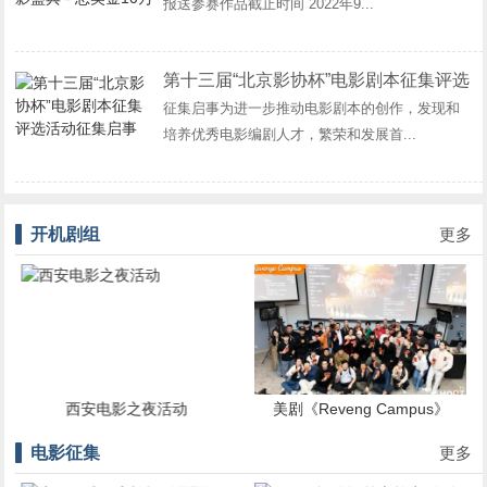
报送参赛作品截止时间 2022年9...
第十三届“北京影协杯”电影剧本征集评选
征集启事为进一步推动电影剧本的创作，发现和
活动征集启事
培养优秀电影编剧人才，繁荣和发展首...
开机剧组
更多
电影之夜活动
美剧《Reveng Campus》
院线电影《莫
在中国香港正式开机拍摄
司衙署
电影征集
更多