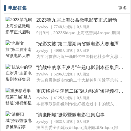
电影征集
更多
2023第九届上海公益微电影节正式启动
zywlyy
| 7748人浏览 | 0人回复
9月9日，2023&ldquo;上海慈善周&rdquo;期间，第九届上海公...
“光影文旅”第二届湖南省微电影大赛湘潭市作品征集正在进行中
zywlyy
| 4968人浏览 | 0人回复
为学习贯彻习近平新时代中国特色社会主义思想，深入贯彻...
“抗战中的李庄岁月”主题电影剧本征集启事总奖金100万
zywlyy
| 5206人浏览 | 0人回复
为认真贯彻落实党的二十大精神和习近平总书记来川来宜...
重庆移通学院第二届“魅力移通”短视频征集大赛
zywlyy
| 4125人浏览 | 0人回复
本赛事鼓励影像制作爱好者通过手中的镜头，记录生活、讲...
“清廉阳城”摄影暨微电影征集启事
zywlyy
| 4633人浏览 | 0人回复
按照县委全面建设&ldquo;清廉阳城&rdquo;部署要求，县纪...