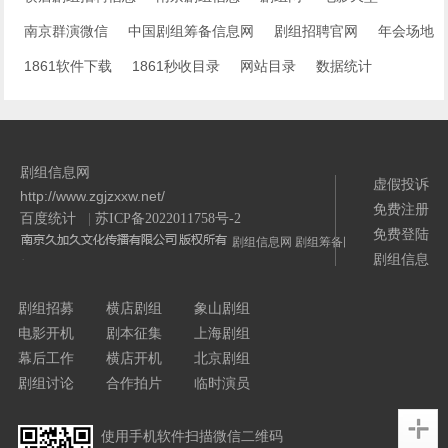
南京群演微信
中国剧组筹备信息网
剧组招聘官网
年会场地
1861软件下载
1861秒收目录
网站目录
数据统计
剧组信息网
虚假投诉
http://www.zgjzxxw.net/
免费注册
百度统计
|
苏ICP备2022011758号-2
免费登陆
剧组信息网
剧组筹备网
剧组信息
/>
剧组招募
横店剧组
象山剧组
电影开机
剧本征集
上海剧组
幕后工作
横店开机
北京剧组
剧组讨论
合作拍片
临时演员
使用手机软件扫描微信二维码