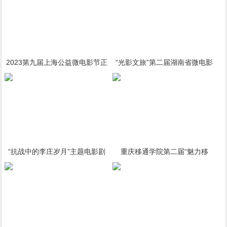
2023第九届上海公益微电影节正
“光影文旅”第二届湖南省微电影
式启动
大赛湘潭市作品征集正在进行中
“抗战中的李庄岁月”主题电影剧
重庆移通学院第二届“魅力移
本征集启事总奖金100万
通”短视频征集大赛